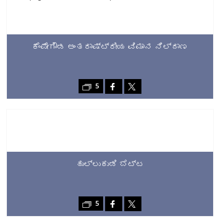
ಕೆಂಪೇಗೌಡ ಅಂತರಾಷ್ಟ್ರೀಯ ವಿಮಾನ ನಿಲ್ದಾಣ
5
ಹುಲ್ಲುಕುಡಿ ಬೆಟ್ಟ
5