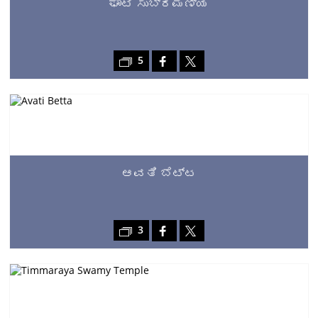
ಘಾಟಿ ಸುಬ್ರಮಣ್ಯ
5
ಆವತಿ ಬೆಟ್ಟ
3