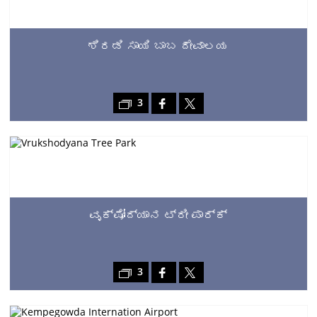
ಶಿರಡಿ ಸಾಯಿ ಬಾಬ ದೇವಾಲಯ
3
ವೃಕ್ಷೋದ್ಯಾನ ಟ್ರೀ ಪಾರ್ಕ್
3