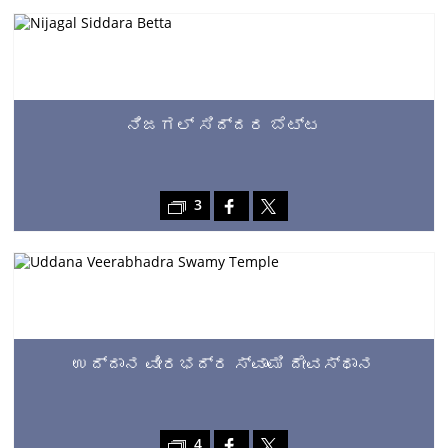
ನಿಜಗಲ್ ಸಿದ್ದರ ಬೆಟ್ಟ
3
ಉದ್ದಾನ ವೀರಭದ್ರ ಸ್ವಾಮಿ ದೇವಸ್ಥಾನ
4