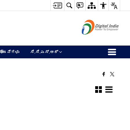
ಯೋಜನೆಗಳು
ಸಿ.ಸಿ.ಎಸ್‌.ಆರ್