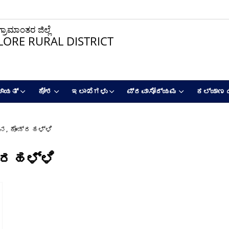
ರಾಮಾಂತರ ಜಿಲ್ಲೆ
ORE RURAL DISTRICT
ಚಾಯತ್
ಕೋಶ
ಇಲಾಖೆಗಳು
ಪ್ರವಾಸೋದ್ಯಮ
ಕಲ್ಯಾಣ 
ನ, ಕೊಂಡ್ರಹಳ್ಳಿ
್ರಹಳ್ಳಿ