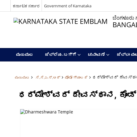
ಕರ್ನಾಟಕ ಸರ್ಕಾರ
Government of Karnataka
ಬೆಂಗಳೂರು ಗ್
BANGAL
ಮುಖಪುಟ
ಜಿಲ್ಲೆಯ-ಬಗ್ಗೆ
ಚುನಾವಣೆ
ಜಿಲ್ಲಾ ಪಂ
ಧರ್ಮೇಶ್ವರ್ ದೇವಸ್ಥಾ
ಮುಖಪುಟ
ಸಿ.ಸಿ.ಎಸ್‌.ಆರ್
ಫೋಟೋ ಗ್ಯಾಲರಿ
ಧರ್ಮೇಶ್ವರ್ ದೇವಸ್ಥಾನ, ಕೊಂಡ