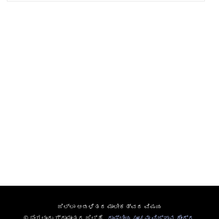
ಜಿಲ್ಲಾ ಆಡಳಿತದ ಮಾಲೀಕತ್ವದ ವಿಷಯ
© ಬೆಂಗಳೂರು ಗ್ರಾಮಾಂತರ ಜಿಲ್ಹೆ ,
ರಾಷ್ಟೀಯ ಸೂಚನಾ ವಿಜ್ಞಾನ ಕೇಂದ್ರ
,